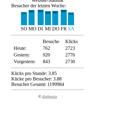
Website-Statistik
Besucher der letzten Woche:
913
920
899
843
834
777
762
SO
MO
DI
MI
DO
FR
SA
Besuche
Klicks
Heute:
762
2723
Gestern:
920
2776
Vorgestern:
843
2730
Klicks pro Stunde: 3.85
Klicke pro Besucher: 3.88
Besucher Gesamt: 1199984
©
diphputz