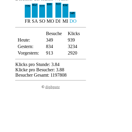
913
899
852
834
779
777
349
FR
SA
SO
MO
DI
MI
DO
Besuche
Klicks
Heute:
349
939
Gestern:
834
3234
Vorgestern:
913
2920
Klicks pro Stunde: 3.84
Klicke pro Besucher: 3.88
Besucher Gesamt: 1197808
©
diphputz