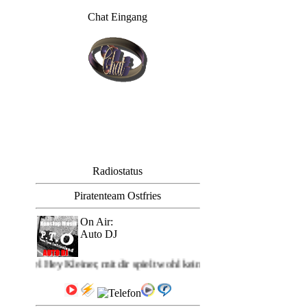
Chat Eingang
Radiostatus
Piratenteam Ostfries
On Air:
Auto DJ
PTO: mit dem Titel Hey K