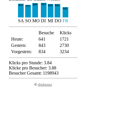
913
899
852
834
843
777
641
SA
SO
MO
DI
MI
DO
FR
Besuche
Klicks
Heute:
641
1721
Gestern:
843
2730
Vorgestern:
834
3234
Klicks pro Stunde: 3.84
Klicke pro Besucher: 3.88
Besucher Gesamt: 1198943
©
diphputz