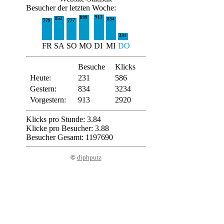
Besucher der letzten Woche:
913
899
852
834
779
777
231
FR
SA
SO
MO
DI
MI
DO
Besuche
Klicks
Heute:
231
586
Gestern:
834
3234
Vorgestern:
913
2920
Klicks pro Stunde: 3.84
Klicke pro Besucher: 3.88
Besucher Gesamt: 1197690
©
diphputz