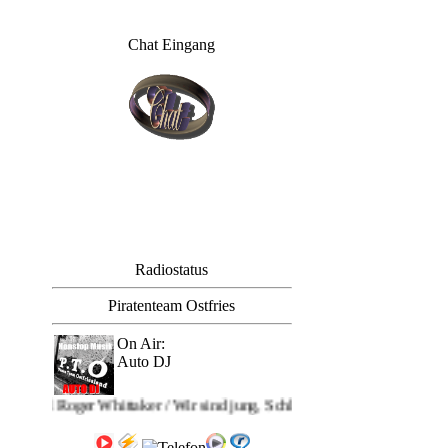
Chat Eingang
Radiostatus
Piratenteam Ostfries
On Air:
Auto DJ
PTO: mit dem Titel Roger