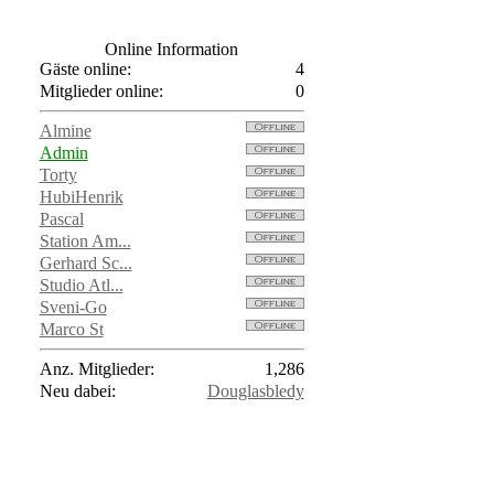
Online Information
Gäste online:
4
Mitglieder online:
0
Almine
Admin
Torty
HubiHenrik
Pascal
Station Am...
Gerhard Sc...
Studio Atl...
Sveni-Go
Marco St
Anz. Mitglieder:
1,286
Neu dabei:
Douglasbledy