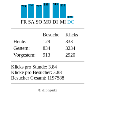
913
899
852
834
779
777
129
FR
SA
SO
MO
DI
MI
DO
Besuche
Klicks
Heute:
129
333
Gestern:
834
3234
Vorgestern:
913
2920
Klicks pro Stunde: 3.84
Klicke pro Besucher: 3.88
Besucher Gesamt: 1197588
©
diphputz