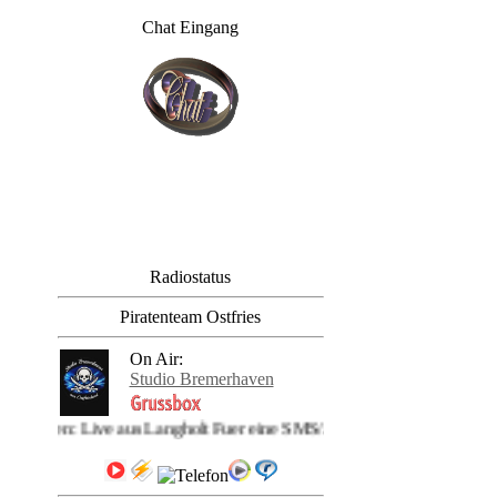
Chat Eingang
Radiostatus
Piratenteam Ostfries
On Air:
Studio Bremerhaven
rhaven: Live aus Langholt Fuer eine SMS/APP zu +4915251812294 Vi