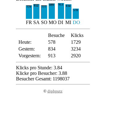
913
899
852
834
779
777
578
FR
SA
SO
MO
DI
MI
DO
Besuche
Klicks
Heute:
578
1729
Gestern:
834
3234
Vorgestern:
913
2920
Klicks pro Stunde: 3.84
Klicke pro Besucher: 3.88
Besucher Gesamt: 1198037
©
diphputz