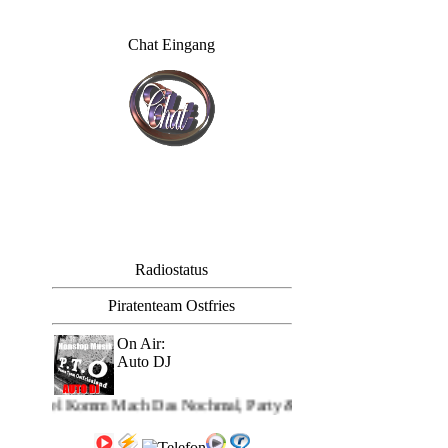
Chat Eingang
Radiostatus
Piratenteam Ostfries
On Air:
Auto DJ
em Titel Komm Mach Das Nochmal, Party &amp; Schlager