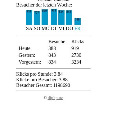
Besucher der letzten Woche:
913
899
852
834
843
777
388
SA
SO
MO
DI
MI
DO
FR
Besuche
Klicks
Heute:
388
919
Gestern:
843
2730
Vorgestern:
834
3234
Klicks pro Stunde: 3.84
Klicke pro Besucher: 3.88
Besucher Gesamt: 1198690
©
diphputz