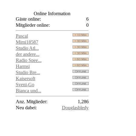
Online Information
Gäste online:
6
Mitglieder online:
0
Pascal
Mimi18587
Studio Atl...
der andere...
Radio Spee...
Harmsi
Studio Bre...
Kaisersoft
Sveni-Go
Bianca und...
Anz. Mitglieder:
1,286
Neu dabei:
Douglasbledy