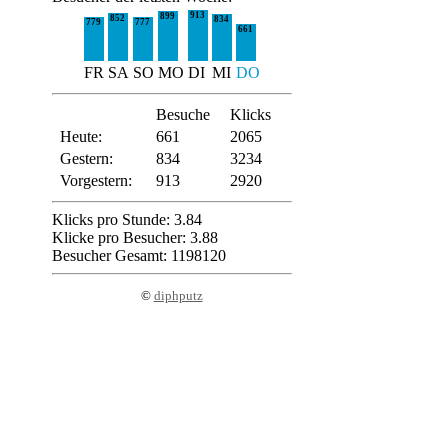
913
899
852
834
779
777
661
FR
SA
SO
MO
DI
MI
DO
Besuche
Klicks
Heute:
661
2065
Gestern:
834
3234
Vorgestern:
913
2920
Klicks pro Stunde: 3.84
Klicke pro Besucher: 3.88
Besucher Gesamt: 1198120
©
diphputz