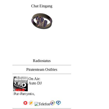
Chat Eingang
Radiostatus
Piratenteam Ostfries
On Air:
Auto DJ
Titel Pur-Partymix,