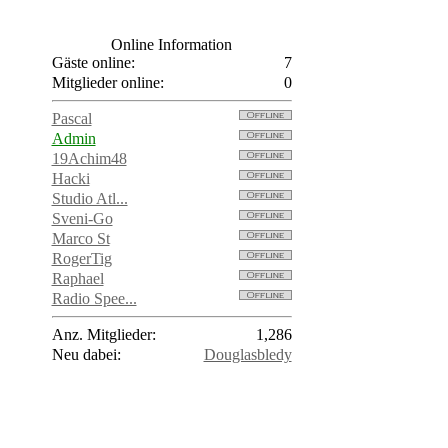
Online Information
Gäste online:
7
Mitglieder online:
0
Pascal
Admin
19Achim48
Hacki
Studio Atl...
Sveni-Go
Marco St
RogerTig
Raphael
Radio Spee...
Anz. Mitglieder:
1,286
Neu dabei:
Douglasbledy