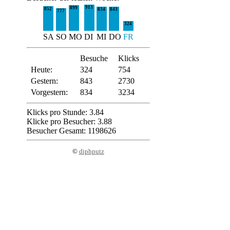
913
899
852
834
843
777
324
SA
SO
MO
DI
MI
DO
FR
Besuche
Klicks
Heute:
324
754
Gestern:
843
2730
Vorgestern:
834
3234
Klicks pro Stunde: 3.84
Klicke pro Besucher: 3.88
Besucher Gesamt: 1198626
©
diphputz