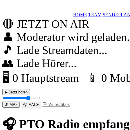
HOME
TEAM
SENDEPLA
🔴
JETZT ON AIR
👤 Moderator wird geladen.
🎵 Lade Streamdaten...
👥 Lade Hörer...
🖥 0 Hauptstream | 📱 0 Mo
▶ Jetzt hören
💬 Wunschbox
🎵 MP3
🎧 AAC+
🎧 PTO Radio empfang