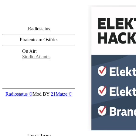
Radiostatus
Piratenteam Ostfries
On Air:
Studio Atlantis
Nobse: Team SAR Studio Atlantis 
Radiostatus ©
Mod BY
21Matze ©
Unser Team