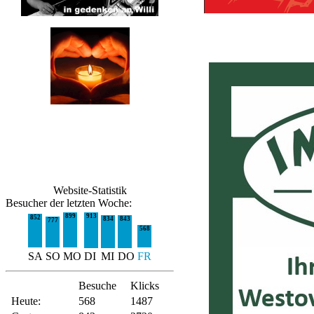
Website-Statistik
Besucher der letzten Woche:
913
899
852
834
843
777
568
SA
SO
MO
DI
MI
DO
FR
Besuche
Klicks
Heute:
568
1487