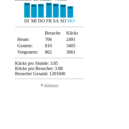
913
920
862
843
834
810
706
DI
MI
DO
FR
SA
SO
MO
Besuche
Klicks
Heute:
706
2491
Gestern:
810
3405
Vorgestern:
862
3061
Klicks pro Stunde: 3.85
Klicke pro Besucher: 3.88
Besucher Gesamt: 1201600
©
diphputz