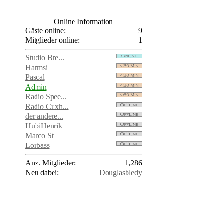
Online Information
Gäste online:
9
Mitglieder online:
1
Studio Bre...
Harmsi
Pascal
Admin
Radio Spee...
Radio Cuxh...
der andere...
HubiHenrik
Marco St
Lorbass
Anz. Mitglieder:
1,286
Neu dabei:
Douglasbledy