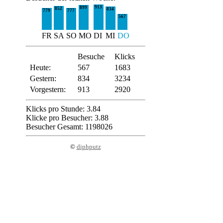
913
899
852
834
779
777
567
FR
SA
SO
MO
DI
MI
DO
Besuche
Klicks
Heute:
567
1683
Gestern:
834
3234
Vorgestern:
913
2920
Klicks pro Stunde: 3.84
Klicke pro Besucher: 3.88
Besucher Gesamt: 1198026
©
diphputz