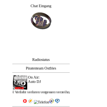
Chat Eingang
Radiostatus
Piratenteam Ostfries
On Air:
Auto DJ
 Titel Verliebt verloren vergessen verzeihn, Oldies