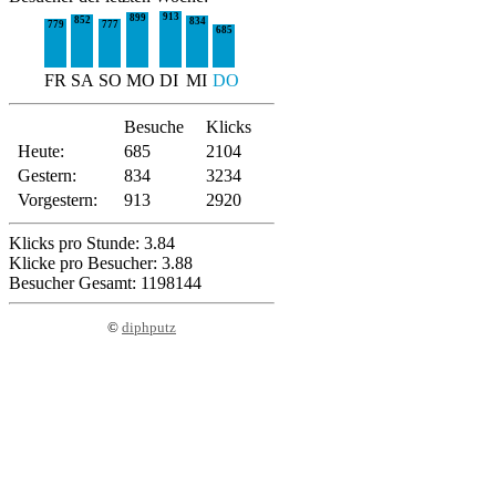
913
899
852
834
779
777
685
FR
SA
SO
MO
DI
MI
DO
Besuche
Klicks
Heute:
685
2104
Gestern:
834
3234
Vorgestern:
913
2920
Klicks pro Stunde: 3.84
Klicke pro Besucher: 3.88
Besucher Gesamt: 1198144
©
diphputz