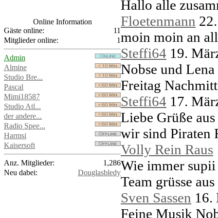
Hallo alle zus
Floetenmann
22
Online Information
Gäste online:
11
moin moin an al
Mitglieder online:
1
Steffi64
19. Mär
Admin
Nobse und Lena i
Almine
Studio Bre...
Freitag Nachmit
Pascal
Mimi18587
Steffi64
17. Mär
Studio Atl...
Liebe Grüße aus 
der andere...
Radio Spee...
wir sind Piraten 
Harmsi
Kaisersoft
Volly Rein Raus
Wie immer supii
Anz. Mitglieder:
1,286
Neu dabei:
Douglasbledy
Team grüsse aus L
Sven Sassen
16.
Feine Musik Nob