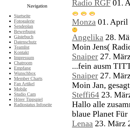
Radio RGF
01. 
Navigation
Startseite
Monza
01. Apri
Fotogalerie
Sendeplan
Bewerbung
Angelika
28. Mä
Gästebuch
Datenschutz
Moin Jens( Radio
Teamlist
Kontakt
Snaiper
27. Mär
Impressum
Chatroom
...fein ausm 
Empfang
Wunschbox
Snaiper
27. Mär
Member Charts
Moin Jan, gesag
Fan Artikel
Mobile
Steffi64
23. Mär
Studio Cam
Hörer Tippspiel
Hallo alle zusa
Radiostatus Infoseite
blaue Planet Für 
Lenaa
23. März 