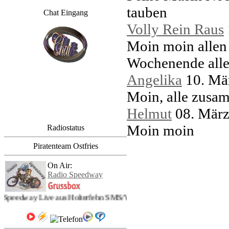
tauben
Chat Eingang
Volly Rein Raus
Moin moin allen 
Wochenende alle
Angelika
10. Mä
Moin, alle zus
Helmut
08. Mär
Moin moin
Radiostatus
Piratenteam Ostfries
On Air:
Radio Speedway
Speedway: Radio Speedway Live